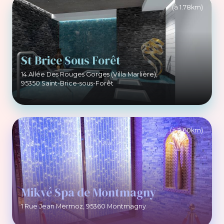
(à 1.78km)
St Brice Sous Forêt
14 Allée Des Rouges Gorges (Villa Marlière),
95350 Saint-Brice-sous-Forêt
(à 2.60km)
Mikvé Spa de Montmagny
1 Rue Jean Mermoz, 95360 Montmagny