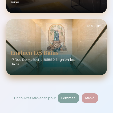
seine
(à 5.21km)
Enghien Les Bains
47 Rue De Malleville, 95880 Enghien-les-
Bains
Découvrez Mikveden pour
Femmes
Mikvé