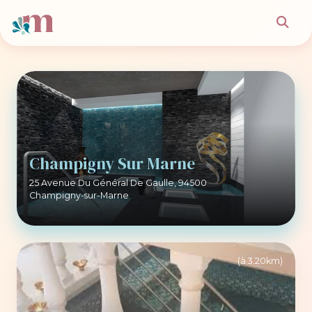
Champigny Sur Marne
25 Avenue Du Général De Gaulle, 94500
Champigny-sur-Marne
(à 3.20km)