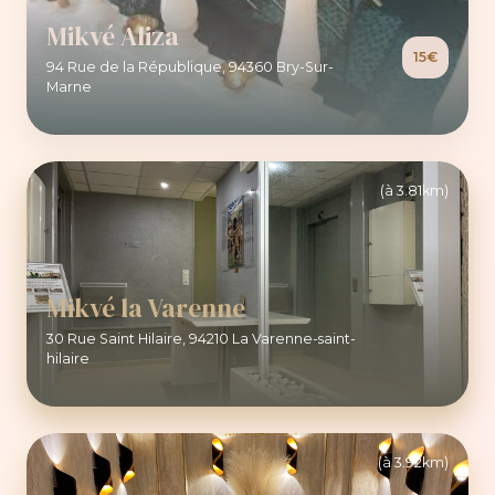
Mikvé Aliza
15€
94 Rue de la République, 94360 Bry-Sur-
Marne
(à 3.81km)
Mikvé la Varenne
30 Rue Saint Hilaire, 94210 La Varenne-saint-
hilaire
(à 3.92km)