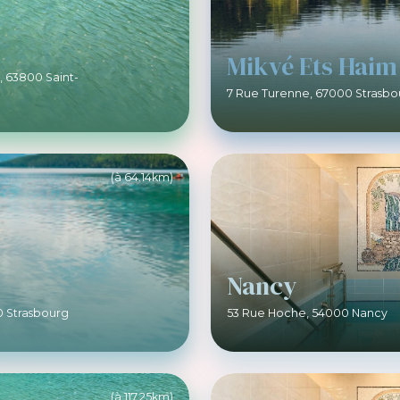
Mikvé Ets Haim
, 63800 Saint-
7 Rue Turenne, 67000 Strasbo
(à 64.14km)
Nancy
0 Strasbourg
53 Rue Hoche, 54000 Nancy
(à 117.25km)