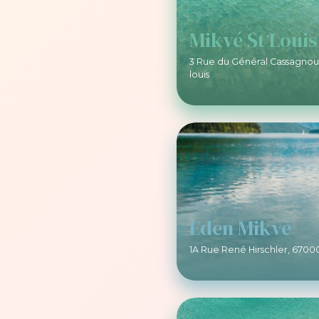
Mikvé St Louis
3 Rue du Général Cassagnou
louis
Eden Mikvé
1A Rue René Hirschler, 6700