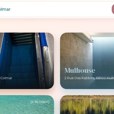
Mulhouse
 Colmar
2 Rue Des Rabbins, 68100 Mul
(à 56.06km)