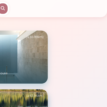
(à 36.99km)
house
(à 63.94km)