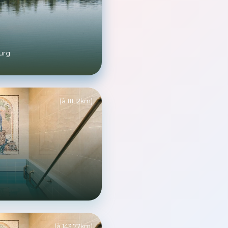
urg
(à 111.12km)
(à 143.77km)