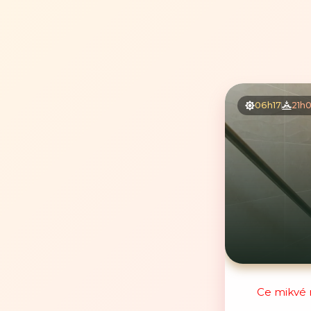
06h17
21h
Ce mikvé n