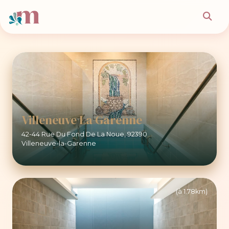
Villeneuve La Garenne
42-44 Rue Du Fond De La Noue, 92390
Villeneuve-la-Garenne
(à 1.78km)