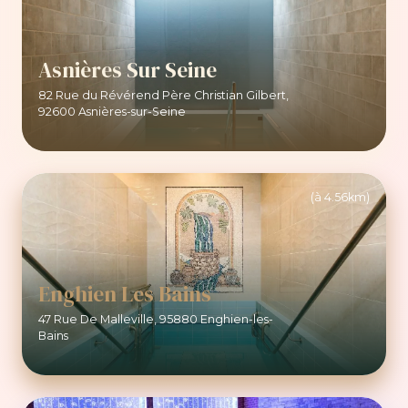
Asnières Sur Seine
82 Rue du Révérend Père Christian Gilbert,
92600 Asnières-sur-Seine
(à 4.56km)
Enghien Les Bains
47 Rue De Malleville, 95880 Enghien-les-
Bains