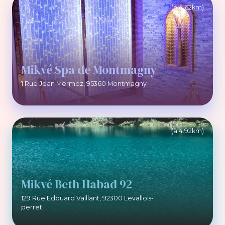
(à 4.62km)
Mikvé Spa de Montmagny
1 Rue Jean Mermoz, 95360 Montmagny
(à 4.92km)
Mikvé Beth Habad 92
129 Rue Edouard Vaillant, 92300 Levallois-
perret