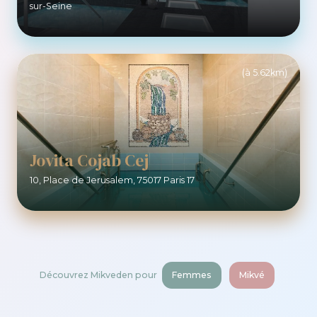
sur-Seine
(à 5.62km)
Jovita Cojab Cej
10, Place de Jerusalem, 75017 Paris 17
Découvrez Mikveden pour
Femmes
Mikvé