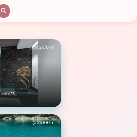
(à 21.76km)
eille 13
(à 26.88km)