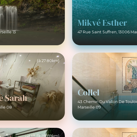
Mikvé Esther
seille 13
47 Rue Saint Suffren, 13006 Mar
(à 27.80km)
Collel
e Sarah
43 Chemin Du Vallon De Toulo
ille 08
Marseille 09
(à 28.69km)