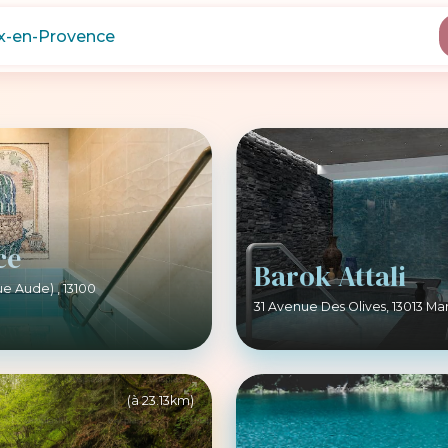
ce
Barok Attali
ue Aude) , 13100
31 Avenue Des Olives, 13013 Mars
(à 23.13km)