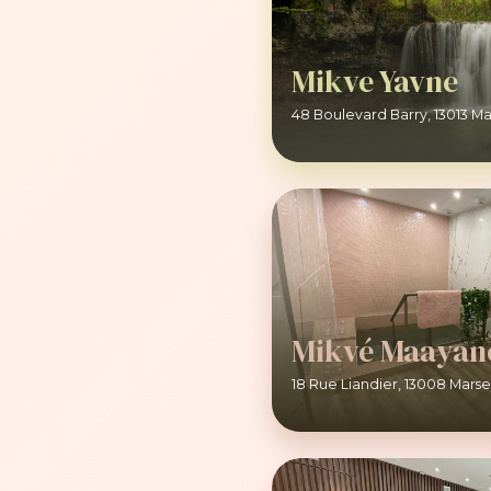
Mikve Yavne
48 Boulevard Barry, 13013 Mar
Mikvé Maayan
18 Rue Liandier, 13008 Marse