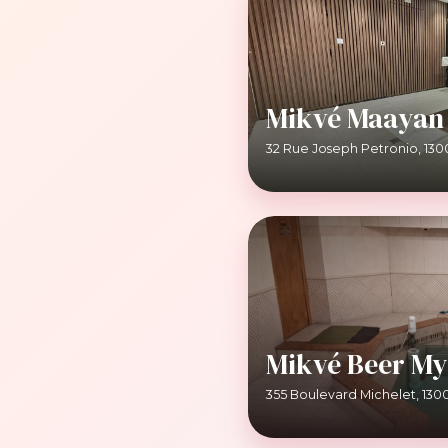
Mikvé Maayan 
32 Rue Joseph Petronio, 130
Mikvé Beer My
355 Boulevard Michelet, 1300