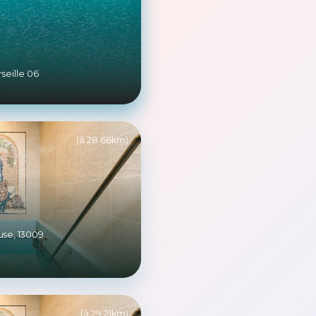
seille 06
(à 28.66km)
use, 13009
(à 29.21km)