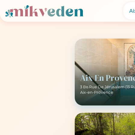
Aix En Proven
3 Bis Rue De Jérusalem (13 R
Aix-en-Provence