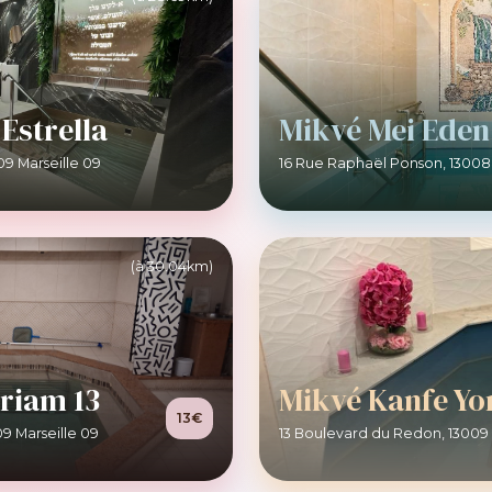
Estrella
Mikvé Mei Eden
09 Marseille 09
16 Rue Raphaël Ponson, 13008 
(à 30.04km)
riam 13
Mikvé Kanfe Yo
13€
9 Marseille 09
13 Boulevard du Redon, 13009 